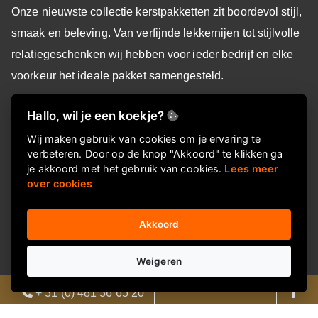
Onze nieuwste collectie kerstpakketten zit boordevol stijl,
smaak en beleving. Van verfijnde lekkernijen tot stijlvolle
relatiegeschenken wij hebben voor ieder bedrijf en elke
voorkeur het ideale pakket samengesteld.
Maak van dit feestseizoen een bijzonder moment voor uw
Hallo, wil je een koekje?
team of relaties, met een kerstpakket dat écht indruk maakt.
Wij maken gebruik van cookies om je ervaring te
verbeteren. Door op de knop "Akkoord" te klikken ga
Laat u verrassen, kies uw favoriet en ervaar de magie van
je akkoord met het gebruik van cookies.
Lees meer
over cookies
geven - samen met AtmR Gifts.
Akkoord
Informatie
Weigeren
Over ons
FAQ
+ 31 (0) 481 36 65 20
Privacyverklaring